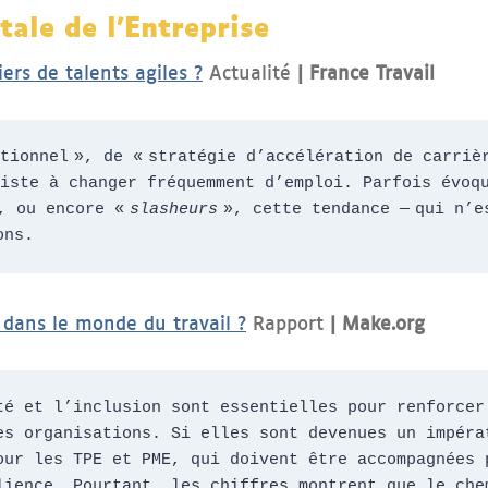
tale de l’Entreprise
ers de talents agiles ?
Actualité
| France Travail
tionnel », de « stratégie d’accélération de carrièr
siste à changer fréquemment d’emploi. Parfois évoq
, ou encore « 
slasheurs
 », cette tendance — qui n’e
ons.
 dans le monde du travail ?
Rapport
| Make.org
té et l’inclusion sont essentielles pour renforcer 
es organisations. Si elles sont devenues un impérat
our les TPE et PME, qui doivent être accompagnées p
lience. Pourtant, les chiffres montrent que le chem